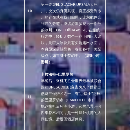
另一奇观EL GLACIAR UPSALA大冰
10
川，次次仍身历其境，真正感受到冰
川的存在就在我们四周，让您能体会
到它的奇迹，继续游湖参观另一部分
的冰川，ONELLI和AGASSI，在船航
行之中，经历无数个一崩下的巨大冰
块，此巨大冰块只有尖端露出水面，
本身显深蓝结晶色，各形各样，美至
极点，如置身于梦幻中。（
游
5
小时
游艇
）。
卡拉法特
–
巴里罗切
早餐后，乘机飞往全世界最早被联合
国的UNESCO组织宣告为八个世界自
然财产保护区之一，有“小瑞士”之称
11
的巴里罗切市（BARILOCHE 市），
抵达接机后环湖小游，它的风景,一年
四季都不相同，是一处世外桃源的人
间仙境。后返回酒店休息。