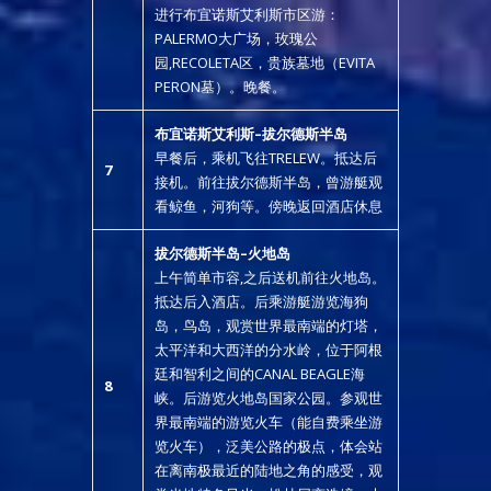
进行布宜诺斯艾利斯市区游：
PALERMO大广场，玫瑰公
园,RECOLETA区，贵族墓地（EVITA
PERON墓）。晚餐。
布宜诺斯艾利斯
–
拔尔德斯半岛
早餐后，乘机飞往TRELEW。抵达后
7
接机。前往拔尔德斯半岛，曾游艇观
看鲸鱼，河狗等。傍晚返回酒店休息
拔尔德斯半岛
–
火地岛
上午简单市容,之后送机前往火地岛。
抵达后入酒店。后乘游艇游览海狗
岛，鸟岛，观赏世界最南端的灯塔，
太平洋和大西洋的分水岭，位于阿根
廷和智利之间的CANAL BEAGLE海
8
峡。后游览火地岛国家公园。参观世
界最南端的游览火车（能自费乘坐游
览火车），泛美公路的极点，体会站
在离南极最近的陆地之角的感受，观