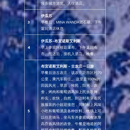
慢步城市游览。入住酒店。
伊瓜苏
3
早餐后，MINA WANDA寶石礦。下午
返回酒店休息
伊瓜苏
–
布宜诺斯艾利斯
4
早上参观阿根廷瀑布。下午返回布
市。抵达后，接机入酒店。晚餐。
布宜诺斯艾利斯
–
古农庄一日游
早餐后游古农庄：该农庄距市区约70
公里，乘汽车前往,。这里是100%的
田园风光，草原，牧民，阳光，农
舍，烤肉和葡萄酒再加上民族歌舞，
朴实，欢快，自然。到达时有穿着民
族服装的小姐迎接您，同时献上风味
5
小吃和葡萄酒及各种饮料。牧场上可
以任意骑马，坐马车并参观赋有浓厚
高乔族风情的农舍。午餐是地道的阿