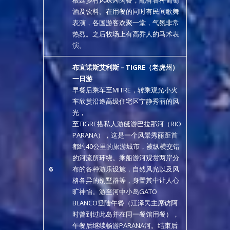
根廷乡村风味烤肉餐，配有各种葡萄
酒及饮料。在用餐的同时有民间歌舞
表演，各国游客欢聚一堂，气氛非常
热烈。之后牧场上有高乔人的马术表
演。
布宜诺斯艾利斯
– TIGRE
（老虎州）
一日游
早餐后乘车至MITRE，转乘观光小火
车欣赏沿途高级住宅区宁静秀丽的风
光，
至TIGRE搭私人游艇游巴拉那河（RIO
PARANA），这是一个风景秀丽距首
都约40公里的旅游城市，被纵横交错
的河流所环绕。乘船游河观赏两岸分
6
布的各种游乐设施，自然风光以及风
格各异的别墅群等，身置其中让人心
旷神怡。游至河中小岛GATO
BLANCO登陆午餐（江泽民主席访阿
时曾到过此岛并在同一餐馆用餐），
午餐后继续畅游PARANA河。结束后