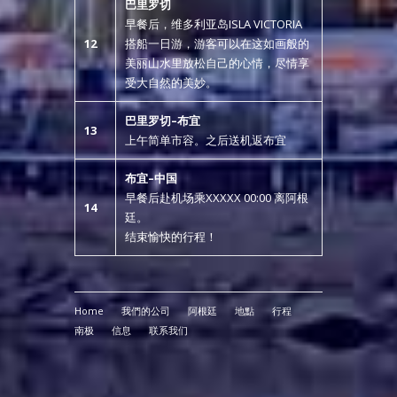
巴里罗切
早餐后，维多利亚岛ISLA VICTORIA
12
搭船一日游，游客可以在这如画般的
美丽山水里放松自己的心情，尽情享
受大自然的美妙。
巴里罗切
–
布宜
13
上午简单市容。之后送机返布宜
布宜
–
中国
早餐后赴机场乘XXXXX 00:00 离阿根
14
廷。
结束愉快的行程！
Home
我們的公司
阿根廷
地點
行程
南极
信息
联系我们