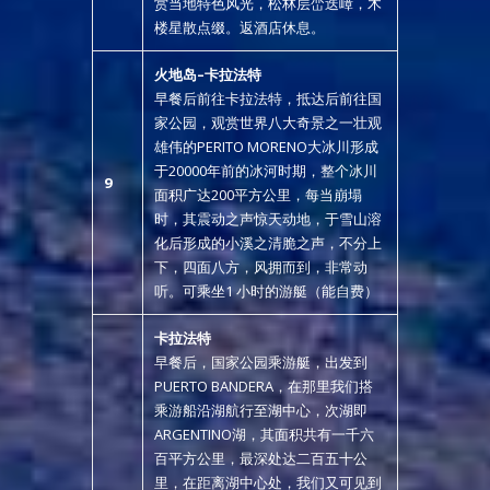
赏当地特色风光，松林层峦迭嶂，木
楼星散点缀。返酒店休息。
火地岛
–
卡拉法特
早餐后前往卡拉法特，抵达后前往国
家公园，观赏世界八大奇景之一壮观
雄伟的PERITO MORENO大冰川形成
于20000年前的冰河时期，整个冰川
9
面积广达200平方公里，每当崩塌
时，其震动之声惊天动地，于雪山溶
化后形成的小溪之清脆之声，不分上
下，四面八方，风拥而到，非常动
听。可乘坐1 小时的游艇（能自费）
卡拉法特
早餐后，国家公园乘游艇，出发到
PUERTO BANDERA，在那里我们搭
乘游船沿湖航行至湖中心，次湖即
ARGENTINO湖，其面积共有一千六
百平方公里，最深处达二百五十公
里，在距离湖中心处，我们又可见到