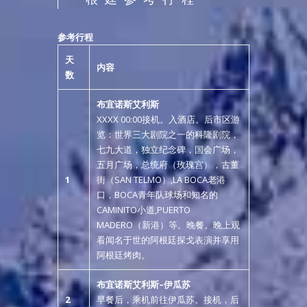
参考行程
天
内容
数
布宜诺斯艾利斯
XXXX 00:00接机。入酒店。后市区游
览：世界三大剧院之一的科隆剧院，
七九大道，独立纪念碑，国会广场，
五月广场，总统府（玫瑰宫），古董
1
街（SAN TELMO）,LA BOCA老港
口，BOCA青年队球场和知名的
CAMINITO小道,PUERTO
MADERO（新港）等。晚餐。晚上观
看闻名于世的阿根廷探戈表演并享用
阿根廷烤肉。
布宜诺斯艾利斯
–
伊瓜苏
2
早餐后，乘机前往伊瓜苏。接机，后