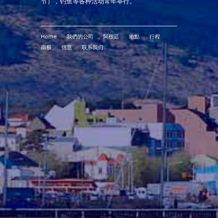
节），钓鱼等各种活动常年举行。
Home
我們的公司
阿根廷
地點
行程
南极
信息
联系我们