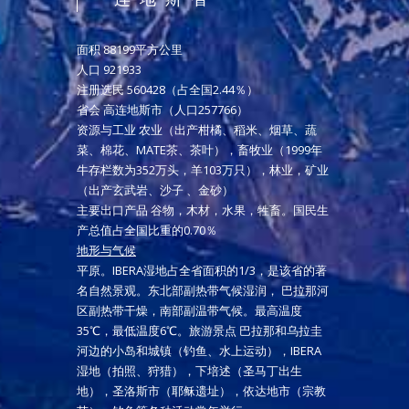
面积 88199平方公里
人口 921933
注册选民 560428（占全国2.44％）
省会 高连地斯市（人口257766）
资源与工业 农业（出产柑橘、稻米、烟草、蔬
菜、棉花、MATE茶、茶叶），畜牧业（1999年
牛存栏数为352万头，羊103万只），林业，矿业
（出产玄武岩、沙子 、金砂）
主要出口产品 谷物，木材，水果，牲畜。国民生
产总值占全国比重的0.70％
地形与气候
平原。IBERA湿地占全省面积的1/3，是该省的著
名自然景观。东北部副热带气候湿润， 巴拉那河
区副热带干燥，南部副温带气候。最高温度
35℃，最低温度6℃。旅游景点 巴拉那和乌拉圭
河边的小岛和城镇（钓鱼、水上运动），IBERA
湿地（拍照、狩猎），下培述（圣马丁出生
地），圣洛斯市（耶稣遗址），依达地市（宗教